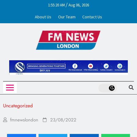
1:55:20 AM
Aug 06, 2026
/
About Us
Our Team
Contact Us
FM News London
Uncategorized
fmnewslondon
23/08/2022