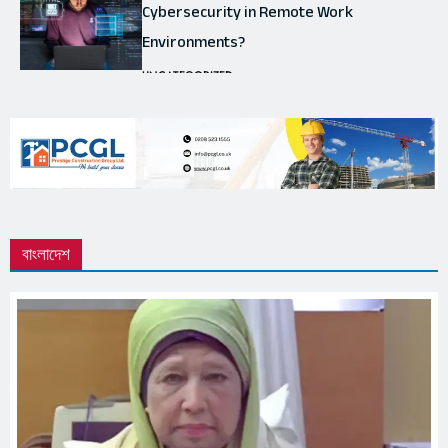
Cybersecurity in Remote Work
Environments?
5
UNCATEGORIZED
How Does 5G Technology Enhance the
Capabilities of the Internet of Things
(IoT)?
6
UNCATEGORIZED
বাংলাদেশ
ইসলাম মানুষের স্বভাবজাত ধর্ম
অন্যান্য
ধর্ম
1
পিবিআই প্রধান হলেন সিলেটের তওফিক
মাহবুব
2
অন্যান্য
বাংলাদেশ