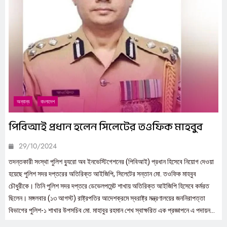
(IoT)?
6
UNCATEGORIZED
অন্যান্য
বাংলাদেশ
পিবিআই প্রধান হলেন সিলেটের তওফিক মাহবুব
29/10/2024
তদন্তকারী সংস্থা পুলিশ ব্যুরো অব ইনভেস্টিগেশনের (পিবিআই) প্রধান হিসেবে নিয়োগ দেওয়া
হয়েছে পুলিশ সদর দপ্তরের অতিরিক্ত আইজিপি, সিলেটের সন্তান মো. তওফিক মাহবুব
চৌধুরীকে। তিনি পুলিশ সদর দপ্তরে ডেভেলপমেন্ট শাখায় অতিরিক্ত আইজিপি হিসেবে কর্মরত
ছিলেন। মঙ্গলবার (১৩ আগস্ট) রাষ্ট্রপতির আদেশক্রমে স্বরাষ্ট্র মন্ত্রণালয়ের জননিরাপত্তা
বিভাগের পুলিশ-১ শাখার উপসচিব মো. মাহাবুর রহমান শেখ স্বাক্ষরিত এক প্রজ্ঞাপনে এ পদায়ন...