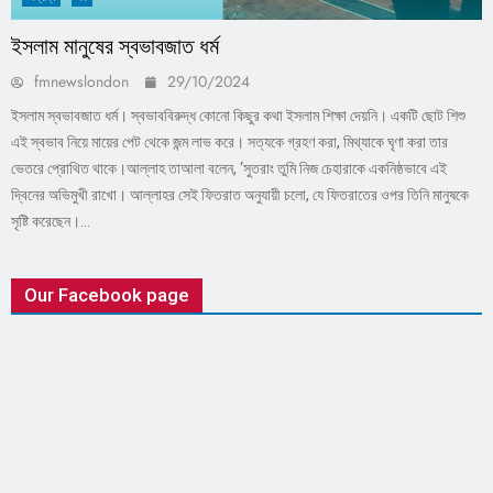
ইসলাম মানুষের স্বভাবজাত ধর্ম
fmnewslondon
29/10/2024
ইসলাম স্বভাবজাত ধর্ম। স্বভাববিরুদ্ধ কোনো কিছুর কথা ইসলাম শিক্ষা দেয়নি। একটি ছোট শিশু
এই স্বভাব নিয়ে মায়ের পেট থেকে জন্ম লাভ করে। সত্যকে গ্রহণ করা, মিথ্যাকে ঘৃণা করা তার
ভেতরে প্রোথিত থাকে।আল্লাহ তাআলা বলেন, ‘সুতরাং তুমি নিজ চেহারাকে একনিষ্ঠভাবে এই
দ্বিনের অভিমুখী রাখো। আল্লাহর সেই ফিতরাত অনুযায়ী চলো, যে ফিতরাতের ওপর তিনি মানুষকে
সৃষ্টি করেছেন।...
Our Facebook page