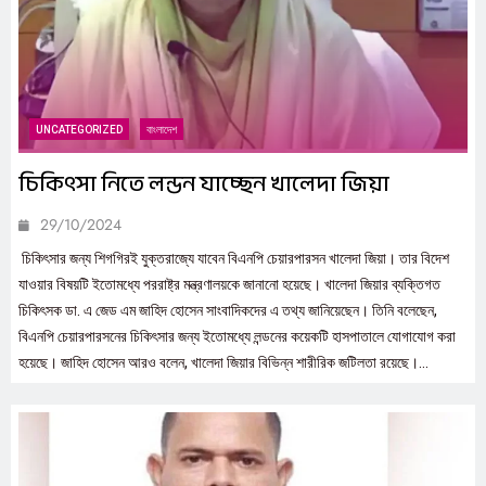
আ. লীগকে রাজনৈতিক কার্যক্রম থেকে
বিরত রাখতে হাইকোর্টে হাসনাত-সারজিসের
রিট
3
বাংলাদেশ
UNCATEGORIZED
বাংলাদেশ
What are the latest trends in smartphone
চিকিৎসা নিতে লন্ডন যাচ্ছেন খালেদা জিয়া
technology?
29/10/2024
4
UNCATEGORIZED
চিকিৎসার জন্য শিগগিরই যুক্তরাজ্যে যাবেন বিএনপি চেয়ারপারসন খালেদা জিয়া। তার বিদেশ
যাওয়ার বিষয়টি ইতোমধ্যে পররাষ্ট্র মন্ত্রণালয়কে জানানো হয়েছে। খালেদা জিয়ার ব্যক্তিগত
What Are the Best Practices for Ensuring
চিকিৎসক ডা. এ জেড এম জাহিদ হোসেন সাংবাদিকদের এ তথ্য জানিয়েছেন। তিনি বলেছেন,
Cybersecurity in Remote Work
বিএনপি চেয়ারপারসনের চিকিৎসার জন্য ইতোমধ্যে লন্ডনের কয়েকটি হাসপাতালে যোগাযোগ করা
Environments?
হয়েছে। জাহিদ হোসেন আরও বলেন, খালেদা জিয়ার বিভিন্ন শারীরিক জটিলতা রয়েছে।...
5
UNCATEGORIZED
How Does 5G Technology Enhance the
Capabilities of the Internet of Things